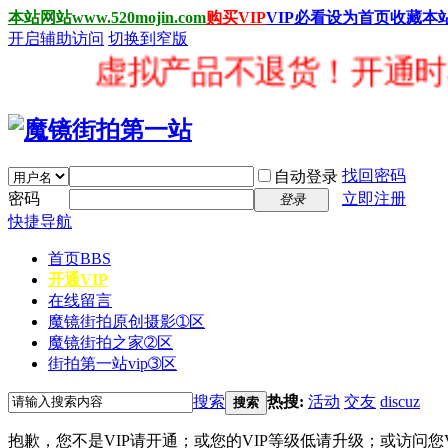
本站网站www.520mojin.com
购买VIP
VIP必看
设为首页
收藏本
开启辅助访问
切换到窄版
虚拟产品不退货！开通时看清每
找回密码
自动登录
密码
立即注册
登录
快捷导航
首页
BBS
开通VIP
在线留言
魔镜街拍原创摄影➀区
魔镜街拍之家➁区
街拍第一站vip➂区
搜索
热搜:
活动
交友
discuz
搜索
抱歉，您不是VIP请开通；或您的VIP等级低请升级；或访问您